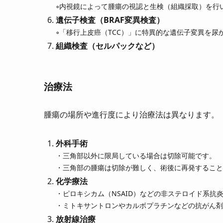
◦内視鏡によって腫瘍の視認と生検（組織採取）を行
遺伝子検査（BRAF変異検査）
◦「移行上皮癌（TCC）」に特異的な遺伝子変異を尿
組織検査（セルパックなど）
治療法
腫瘍の場所や進行度により治療法は異なります。
外科手術
・三角部以外に限局している場合は切除可能です。
・三角部の腫瘍は切除が難しく、術後に再発すること
化学療法
・ピロキシカム（NSAID）などの非ステロイド系抗
・ミトキサントロンやカルボプラチンなどの抗がん剤
放射線治療