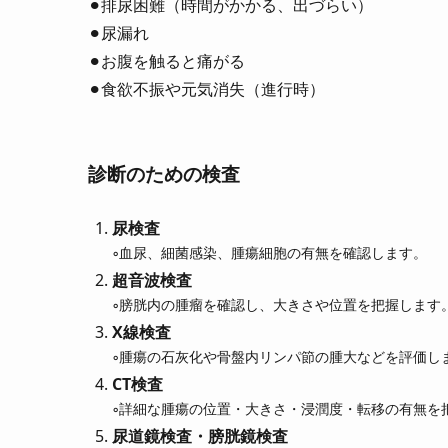
⚫︎排尿困難（時間がかかる、出づらい）
⚫︎尿漏れ
⚫︎お腹を触ると痛がる
⚫︎食欲不振や元気消失（進行時）
診断のための検査
尿検査
◦血尿、細菌感染、腫瘍細胞の有無を確認します。
超音波検査
◦膀胱内の腫瘤を確認し、大きさや位置を把握します
X線検査
◦腫瘍の石灰化や骨盤内リンパ節の腫大などを評価し
CT検査
◦詳細な腫瘍の位置・大きさ・浸潤度・転移の有無を
尿道鏡検査・膀胱鏡検査