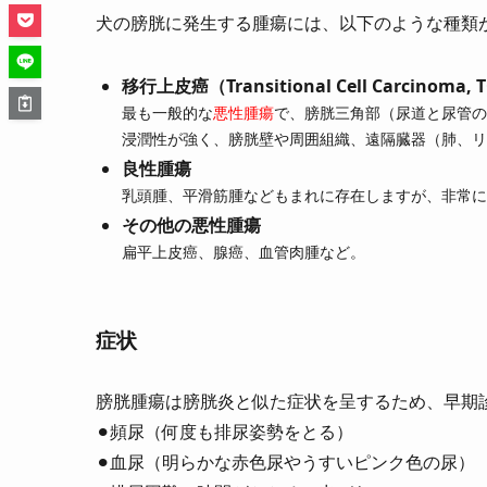
犬の膀胱に発生する腫瘍には、以下のような種類
移行上皮癌（Transitional Cell Carcinoma, 
最も一般的な
悪性腫瘍
で、膀胱三角部（尿道と尿管の
浸潤性が強く、膀胱壁や周囲組織、遠隔臓器（肺、リ
良性腫瘍
乳頭腫、平滑筋腫などもまれに存在しますが、非常に
その他の悪性腫瘍
扁平上皮癌、腺癌、血管肉腫など。
症状
膀胱腫瘍は膀胱炎と似た症状を呈するため、早期
⚫︎頻尿（何度も排尿姿勢をとる）
⚫︎血尿（明らかな赤色尿やうすいピンク色の尿）