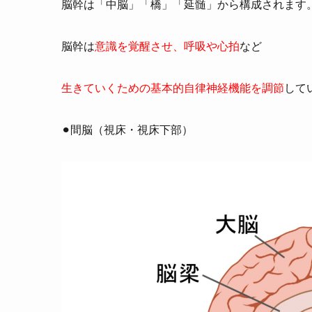
脳幹は「中脳」「橋」「延髄」から構成されます
脳幹は
意識を覚醒させ、呼吸や心拍
など
生きていくための
基本的自律神経機能を調節
して
⚫︎間脳（視床・視床下部）