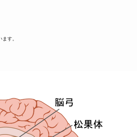
。
います。