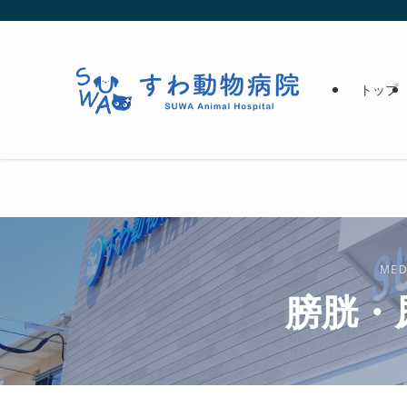
トップ
MED
膀胱・