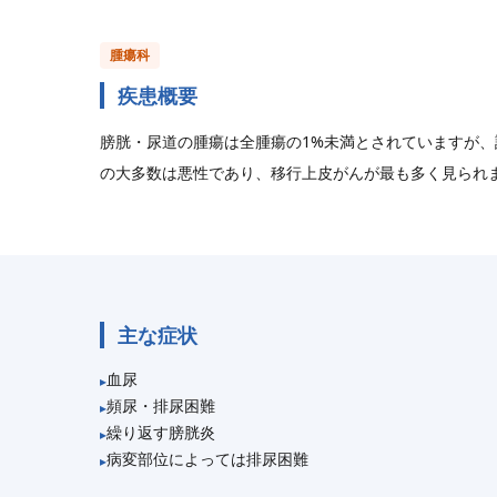
腫瘍科
疾患概要
膀胱・尿道の腫瘍は全腫瘍の1%未満とされていますが、
の大多数は悪性であり、移行上皮がんが最も多く見られ
主な症状
血尿
頻尿・排尿困難
繰り返す膀胱炎
病変部位によっては排尿困難