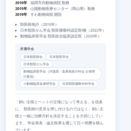
2010年
福岡市内動物病院 勤務
2015年
山陽動物医療センター（岡山県）勤務
2019年
すわ動物病院 開院
獣医師免許（2010年）
日本獣医がん学会 獣医腫瘍科認定医Ⅰ種（2022年）
動物臨床医学会 獣医総合臨床認定医（2020年）
所属学会
日本獣医師会
日本獣医学会
日本獣医がん学会
動物臨床医学会（評議員・血液免疫分科会 企画実
行委員）
小動物臨床血液研究会
日本獣医麻酔外科学会
「飼い主様とペットの立場になって考える」を信条
に、 獣医師の意見を押し付けるのではなく、飼い主
様と一緒に治療方針を決定することを大切にしてい
ます。 学会発表・論文執筆を通じて日々研鑽を積ん
でいます。