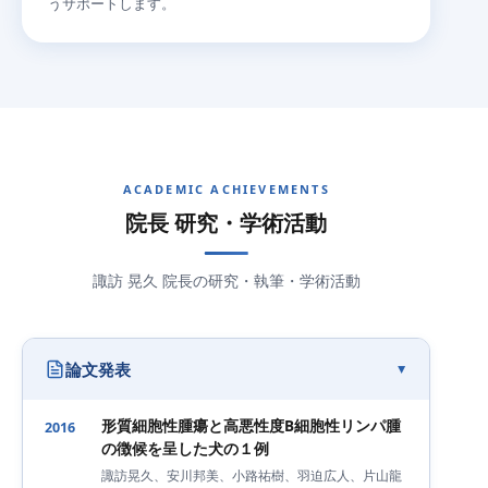
うサポートします。
ACADEMIC ACHIEVEMENTS
院長 研究・学術活動
諏訪 晃久 院長の研究・執筆・学術活動
論文発表
形質細胞性腫瘍と高悪性度B細胞性リンパ腫
2016
の徴候を呈した犬の１例
諏訪晃久、安川邦美、小路祐樹、羽迫広人、片山龍