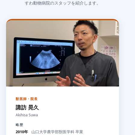
すわ動物病院のスタッフを紹介します。
獣医師・院長
諏訪 晃久
Akihisa Suwa
略歴
2010年
山口大学農学部獣医学科 卒業