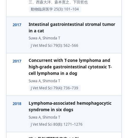
三、西森大洋、森本寛之、下田哲也
動物臨床医学 25(3): 101–104
Intestinal gastrointestinal stromal tumor
2017
in a cat
Suwa A, Shimoda T
J Vet Med Sci 79(3): 562–566
Concurrent with T-zone lymphoma and
2017
high-grade gastrointestinal cytotoxic T-
cell lymphoma in a dog
Suwa A, Shimoda T
J Vet Med Sci 79(4): 736–739
Lymphoma-associated hemophagocytic
2018
syndrome in six dogs
Suwa A, Shimoda T
J Vet Med Sci 80(8): 1271–1276