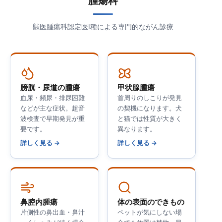
腫瘍科
獣医腫瘍科認定医Ⅰ種による専門的ながん診療
膀胱・尿道の腫瘍
甲状腺腫瘍
血尿・頻尿・排尿困難
首周りのしこりが発見
などが主な症状。超音
の契機になります。犬
波検査で早期発見が重
と猫では性質が大きく
要です。
異なります。
詳しく見る →
詳しく見る →
鼻腔内腫瘍
体の表面のできもの
片側性の鼻出血・鼻汁
ペットが気にしない場