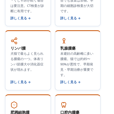
・くしゃみが続く場合
合でも放置は禁物。早
は要注意。CT検査が診
期の細胞診検査が大切
断に有用です。
です。
詳しく見る →
詳しく見る →
リンパ腫
乳腺腫瘍
犬猫で最もよく見られ
未避妊の高齢雌に多い
る腫瘍の一つ。体表リ
腫瘍。猫では約85〜
ンパ節腫大や消化器症
90%が悪性で、早期発
状が現れます。
見・早期治療が重要で
す。
詳しく見る →
詳しく見る →
肥満細胞腫
口腔内腫瘍