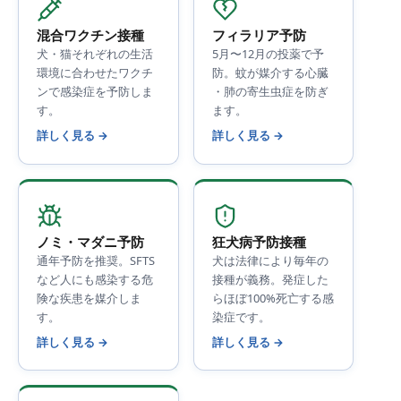
混合ワクチン接種
フィラリア予防
犬・猫それぞれの生活
5月〜12月の投薬で予
環境に合わせたワクチ
防。蚊が媒介する心臓
ンで感染症を予防しま
・肺の寄生虫症を防ぎ
す。
ます。
詳しく見る →
詳しく見る →
ノミ・マダニ予防
狂犬病予防接種
通年予防を推奨。SFTS
犬は法律により毎年の
など人にも感染する危
接種が義務。発症した
険な疾患を媒介しま
らほぼ100%死亡する感
す。
染症です。
詳しく見る →
詳しく見る →