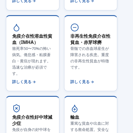
詳しく見る →
詳しく見る →
免疫介在性溶血性貧
非再生性免疫介在性
血（IMHA）
貧血・赤芽球癆
致死率50〜70%の怖い
骨髄での赤血球産生が
病気。倦怠感・粘膜蒼
障害される疾患。重度
白・黄疸が現れます。
の非再生性貧血が特徴
迅速な治療が必須で
です。
す。
詳しく見る →
詳しく見る →
免疫介在性好中球減
輸血
少症
重篤な貧血や出血に対
免疫が自身の好中球を
する救命処置。安全な