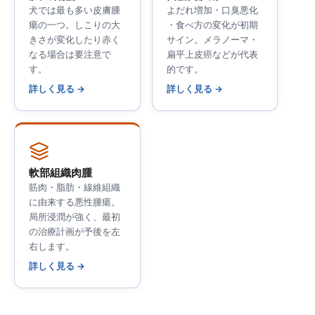
犬では最も多い皮膚腫
よだれ増加・口臭悪化
瘍の一つ。しこりの大
・食べ方の変化が初期
きさが変化したり赤く
サイン。メラノーマ・
なる場合は要注意で
扁平上皮癌などが代表
す。
的です。
詳しく見る →
詳しく見る →
軟部組織肉腫
筋肉・脂肪・線維組織
に由来する悪性腫瘍。
局所浸潤が強く、最初
の治療計画が予後を左
右します。
詳しく見る →