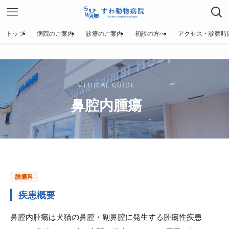
トップ
病院のご案内
診療のご案内
初診の方へ
アクセス・診察時
MEDICAL GUIDE
鼻腔内腫瘍
腫瘍科
疾患概要
鼻腔内腫瘍は犬猫の鼻腔・副鼻腔に発生する腫瘍性疾患