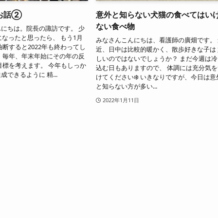
お話②
意外と知らない犬猫の食べてはい
ない食べ物
にちは。院長の諏訪です。 少
年になったと思ったら、 もう1月
みなさんこんにちは、看護師の廣畑です。 
油断すると2022年も終わってし
近、日中は比較的暖かく、散歩好きな子は 
 毎年、年末年始にその年の反
しいのではないでしょうか？ まだ今週は冷
目標を考えます。 今年もしっか
込む日もありますので、 体調には充分気を
できるように 精...
けてください❄️ いきなりですが、今日は意
と知らない方が多い...
2022年1月11日