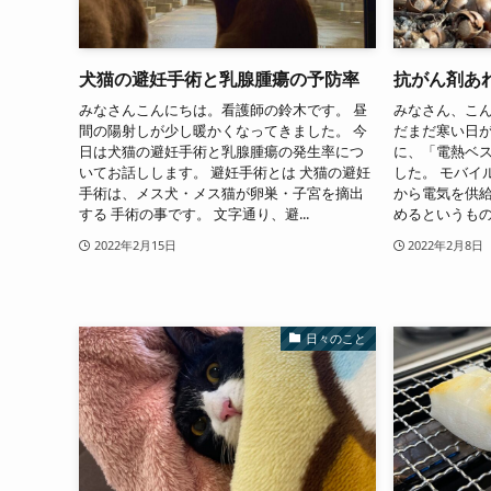
犬猫の避妊手術と乳腺腫瘍の予防率
抗がん剤あ
みなさんこんにちは。看護師の鈴木です。 昼
みなさん、こん
間の陽射しが少し暖かくなってきました。 今
だまだ寒い日が
日は犬猫の避妊手術と乳腺腫瘍の発生率につ
に、「電熱ベ
いてお話しします。 避妊手術とは 犬猫の避妊
した。 モバイ
手術は、メス犬・メス猫が卵巣・子宮を摘出
から電気を供給
する 手術の事です。 文字通り、避...
めるというもので
2022年2月15日
2022年2月8日
日々のこと