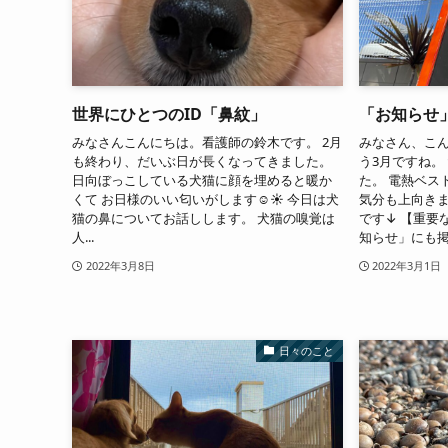
世界にひとつのID「鼻紋」
「お知らせ
みなさんこんにちは。看護師の鈴木です。 2月
みなさん、こん
も終わり、だいぶ日が長くなってきました。
う3月ですね。
日向ぼっこしている犬猫に顔を埋めると暖か
た。 電熱ベス
くて お日様のいい匂いがします☺️☀️ 今日は犬
気分も上向きま
猫の鼻についてお話しします。 犬猫の嗅覚は
です↓ 【重要
人...
知らせ」にも掲
2022年3月8日
2022年3月1日
日々のこと