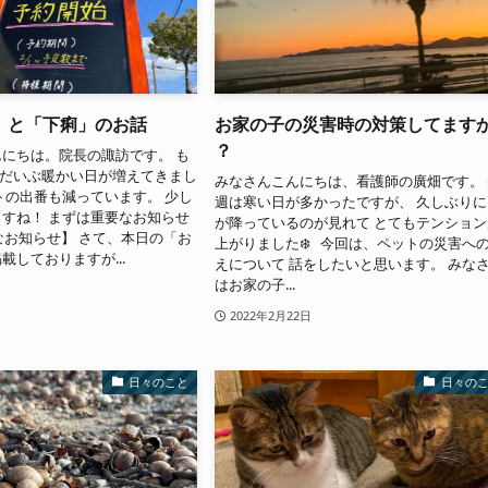
」と「下痢」のお話
お家の子の災害時の対策してます
？
にちは。院長の諏訪です。 も
 だいぶ暖かい日が増えてきまし
みなさんこんにちは、看護師の廣畑です。 
トの出番も減っています。 少し
週は寒い日が多かったですが、 久しぶりに
すね！ まずは重要なお知らせ
が降っているのが見れて とてもテンション
なお知らせ】 さて、本日の「お
上がりました❄️ 今回は、ペットの災害へ
載しておりますが...
えについて 話をしたいと思います。 みな
はお家の子...
2022年2月22日
日々のこと
日々の