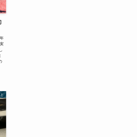
切
年
実
し
ま
の
こと