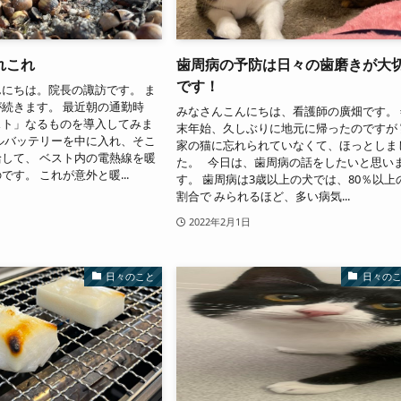
れこれ
歯周病の予防は日々の歯磨きが大
です！
にちは。院長の諏訪です。 ま
続きます。 最近朝の通勤時
みなさんこんにちは、看護師の廣畑です。 
スト」なるものを導入してみま
末年始、久しぶりに地元に帰ったのですが 
ルバッテリーを中に入れ、そこ
家の猫に忘れられていなくて、ほっとしま
して、 ベスト内の電熱線を暖
た。 今日は、歯周病の話をしたいと思い
す。 これが意外と暖...
す。 歯周病は3歳以上の犬では、80％以上
割合で みられるほど、多い病気...
2022年2月1日
日々のこと
日々の