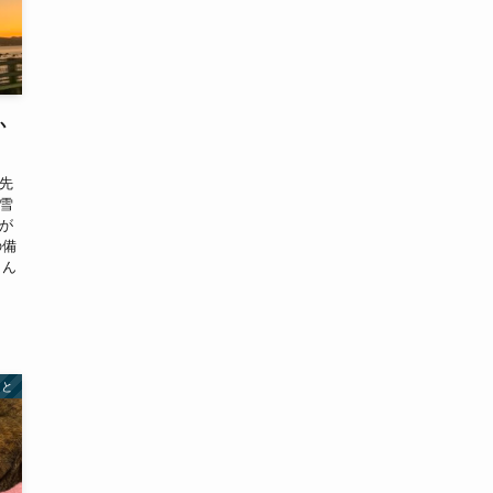
か
先
雪
が
の備
さん
こと