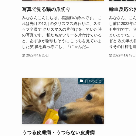
写真で見る猫の爪切り
輸血反応の
みなさんこんにちは。看護師の鈴木です。 こ
みなさん、こん
れは先月の12月のクリスマス終わりに、スタ
し前に2022
ッフ全員で クリスマスの片付けをしていた時
も中旬です。 
の写真です。 私たちがツリーを片付けている
まいますね。。
と、あずきが物珍しそうに こっちを見ていま
省と 次の年の
した笑 鼻を真っ赤にし、「にゃんだ...
りその目標を達成
2022年1月25日
2022年1月18日
日々のこと
うつる皮膚病・うつらない皮膚病